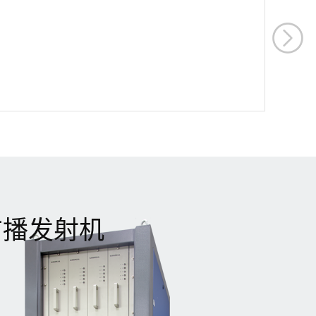
信息化厅正式公示2025年度认定结果。
市场的众多运营商及采购商驻足洽谈。湖
best365全资子公司郴州功田电子陶瓷技术
南省商务厅、长沙市人大及郴州市商务局
有限公司的低介电损耗高速覆铜板
相关负责人也莅临best365展位参观指导，
GT3168C系列产品通过首套件基础电子元
对best365积极参与国际贸易、拓展海外市
器件产品认证。通过此次认定代表best365
场的举措给予充分肯定。广交会不仅是展
在贯彻落实推动关键核心技术自主可控、
示产品的重要窗口，更是深化国际合作、
加速构建具有核心竞争力产业生态的决
开拓新兴市场的关键平台，best365将持续
心，同时该认定为公司打造先进制造业高
加大海外市场投入，推动出口业务结构进
地提供有力支撑，未来，公司将再接再
一步优化升级。CCBN展会是亚洲规模最
厉，走出高质量发展之路。
大的广播电视及信息网络专业展会，本届
CCBN以“广电视听更美好——数智创新
引领未来”为主题，吸引了广电行业上下
游众多...
视广播发射机