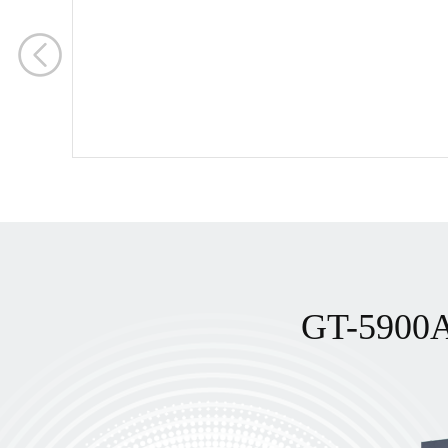
技术实力、
定，更是对
认可。此次
通公司将以
研发投入，
域砥砺前行
GT-59