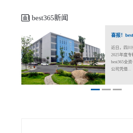
best365新闻
喜报！bes
近日，四川
2025年
best36
公司凭借...
在专业领域
通过认定，
业称号。“
业化、精细
小企业，是
企业。此次