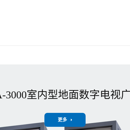
创新能力和专业水平的充分肯
驰通公司未来发展潜力的高度
入选既是荣誉，更是责任。驰
“专精特新”为指引，持续加大
在数字化转型、绿色制造等领
，再创佳绩！
00A-3000室内型地面数字电
更多