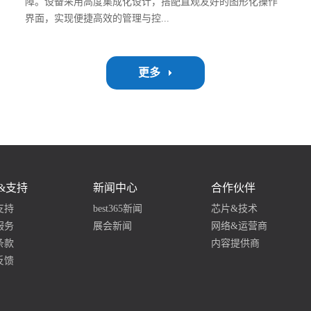
障。设备采用高度集成化设计，搭配直观友好的图形化操作
界面，实现便捷高效的管理与控...
制，设备集信号接收、编码/转码、加扰、调制、解调、解
更多
扰、解码、适配等多种功能于一身，能够根据不同的业务需
求灵活组合与调配，满足多样化的应用场景。我们提供全链
路数字电视定制化解决方案，依托专业团队的技术实力、安
全稳定的系统架构、灵活配置的选项模块、高效运行的处理
性能以及开放式的功能拓展能力，全面满足客户在数字电视
领域的个性化需求。
&支持
新闻中心
合作伙伴
支持
best365新闻
芯片&技术
服务
展会新闻
网络&运营商
条款
内容提供商
反馈